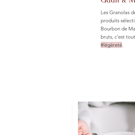
Les Granolas d
produits sélect
Bourbon de Mad
bruts, c’est to
#légèreté
.