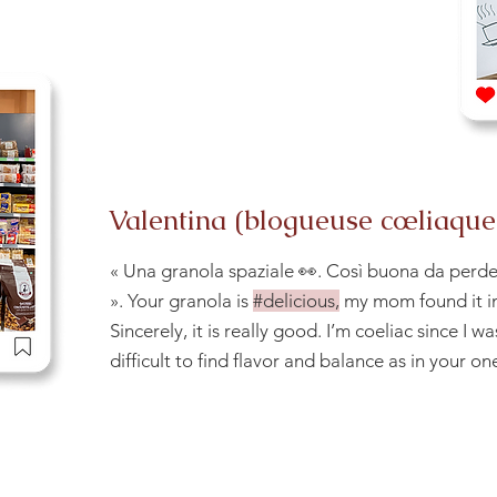
Valentina (blogueuse cœliaque
« Una granola spaziale 👀. Così buona da perder
». Your granola is
#delicious,
my mom found it i
Sincerely, it is really good. I’m coeliac since I was
difficult to find flavor and balance as in your on