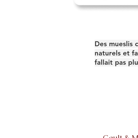
Des mueslis 
naturels et f
fallait pas p
Gault & M