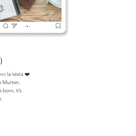
)
ci la testa ❤️
n Murten.
 born, it’s
e.