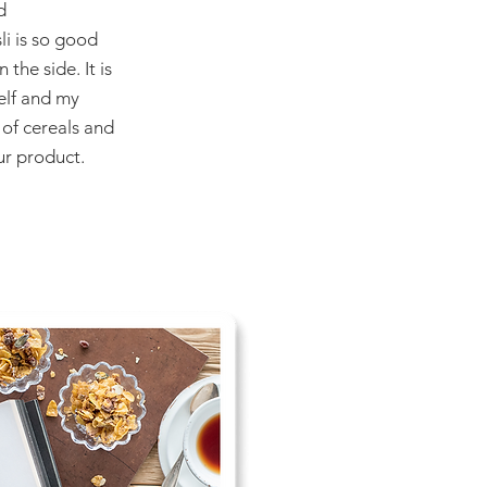
d
li is so good
 the side. It is
self and my
of cereals and
our product.